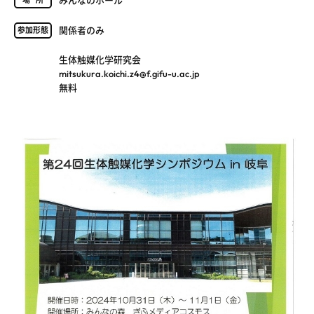
みんなのホール
場所
関係者のみ
参加形態
生体触媒化学研究会
mitsukura.koichi.z4@f.gifu-u.ac.jp
無料