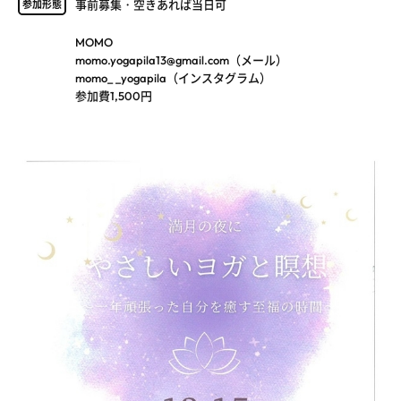
事前募集・空きあれば当日可
参加形態
MOMO
momo.yogapila13@gmail.com（メール）
momo_ _yogapila（インスタグラム）
参加費1,500円