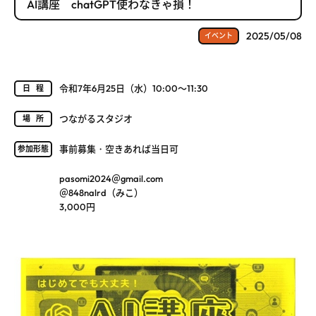
AI講座 chatGPT使わなきゃ損！
2025/05/08
イベント
令和7年6月25日（水）10:00～11:30
日程
つながるスタジオ
場所
事前募集・空きあれば当日可
参加形態
pasomi2024＠gmail.com
＠848nalrd（みこ）
3,000円