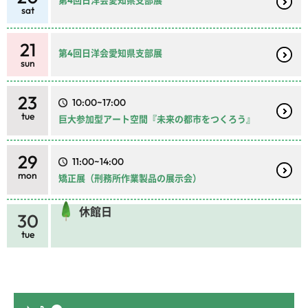
第4回日洋会愛知県支部展
sat
21
第4回日洋会愛知県支部展
sun
23
10:00~17:00
tue
巨大参加型アート空間『未来の都市をつくろう』
29
11:00~14:00
mon
矯正展（刑務所作業製品の展示会）
休館日
30
tue