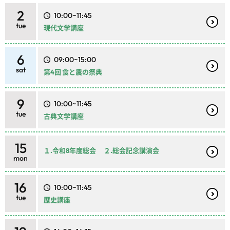
2
10:00~11:45
tue
現代文学講座
6
09:00~15:00
sat
第4回 食と農の祭典
9
10:00~11:45
tue
古典文学講座
15
１.令和8年度総会 ２.総会記念講演会
mon
16
10:00~11:45
tue
歴史講座