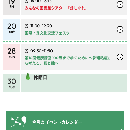
19
14:00~16:15
fri
みんなの図書館シアター「蝉しぐれ」
20
11:00~19:30
sat
国際・異文化交流フェスタ
28
09:30~11:30
sun
第10回健康講座 100歳まで歩くために～骨粗鬆症か
ら考える、腰と膝～
休館日
30
tue
今月の
イベントカレンダー