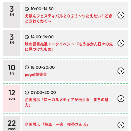
3
10:00~14:50
fri
えほんフェスティバル２０２３～つたえたい！どき
どきわくわく～
3
14:00~16:00
fri
秋の読書推進トークイベント 『もうあかん日々の先
に見つけたもの』
10
18:00~20:00
fri
page1読書会
12
09:00~20:00
sun
企画展示「ローカルメディアが伝える まちの魅
力」
22
企画展示 「岐阜・一宮 喫茶さんぽ」
wed