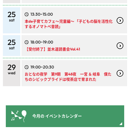
25
13:30~15:00
sat
本de子育てカフェ～児童編～ 「子どもの脳を活性化
するオノマトペ音読」
25
18:00~19:00
sat
【受付終了】並木道読書会Vol.41
29
19:00~20:30
wed
おとなの夜学 第9期 第48夜 一宮 ＆ 岐阜 僕た
ちのシビックプライドは喫茶店で育まれた
今月の
イベントカレンダー