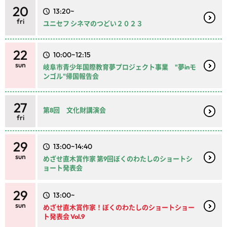
20
13:20~
fri
ユニセフ シネマのつどい２０２３
22
10:00~12:15
sun
岐阜市青少年国際教育夢プロジェクト事業 "夢inモ
ンゴル"帰国報告会
27
第8回 文化財講演会
fri
29
13:00~14:40
sun
めざせ直木賞作家 第9回ぼくのわたしのショートシ
ョート発表会
29
13:00~
sun
めざせ直木賞作家！ぼくのわたしのショートショー
ト発表会 Vol.9