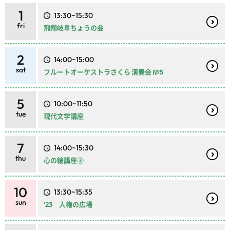
1
13:30~15:30
fri
飛翔岐阜ちょうの会
2
14:00~15:00
sat
フルートオーケストラさくら 演奏会 №5
5
10:00~11:50
tue
現代文学講座
7
14:00~15:30
thu
心の輪講座③
10
13:30~15:35
sun
'23 人権の広場