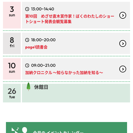
3
13:00~14:40
sun
第10回 めざせ直木賞作家！ぼくのわたしのショー
トショート発表会観覧募集
8
18:00~20:00
fri
page1読書会
10
09:00~21:00
sun
加納クロニクル ～知らなかった加納を知る～
休館日
26
tue