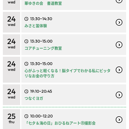
wed
華ゆきの会 書道教室
24
13:30~14:30
wed
みさと笛体験
24
13:30~15:00
wed
コアチューニング教室
24
13:30~15:00
wed
心がふっと軽くなる！脳タイプでわかる私にピッタ
リなお金の守り方
24
19:10~20:45
wed
つなぐヨガ
25
10:00~12:20
thu
「七夕＆海の日」おひるねアートⓇ撮影会