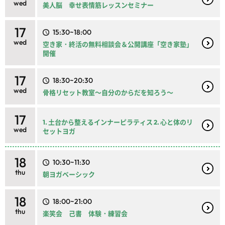
wed
美人脳 幸せ表情筋レッスンセミナー
17
15:30~18:00
wed
空き家・終活の無料相談会＆公開講座「空き家塾」
開催
17
18:30~20:30
wed
骨格リセット教室～自分のからだを知ろう～
17
1. 土台から整えるインナーピラティス 2. 心と体のリ
wed
セットヨガ
18
10:30~11:30
thu
朝ヨガベーシック
18
18:00~21:00
thu
楽笑会 己書 体験・練習会