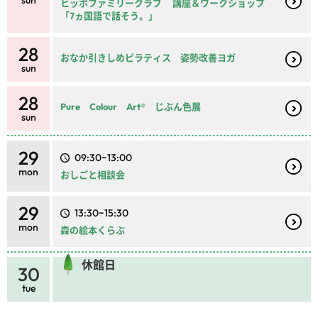
sun
ヒッポファミリークラブ 講座＆ワークショップ
「7ヵ国語で話そう。」
28
おなか引きしめピラティス 姿勢改善ヨガ
sun
28
Pure Colour Art® じぶん色展
sun
29
09:30~13:00
mon
おしごと相談会
29
13:30~15:30
mon
森の絵本くらぶ
休館日
30
tue