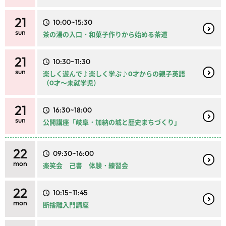
21
10:00~15:30
sun
茶の湯の入口・和菓子作りから始める茶道
21
10:30~11:30
sun
楽しく遊んで♪楽しく学ぶ♪0才からの親子英語
（0才～未就学児）
21
16:30~18:00
sun
公開講座「岐阜・加納の城と歴史まちづくり」
22
09:30~16:00
mon
楽笑会 己書 体験・練習会
22
10:15~11:45
mon
断捨離入門講座