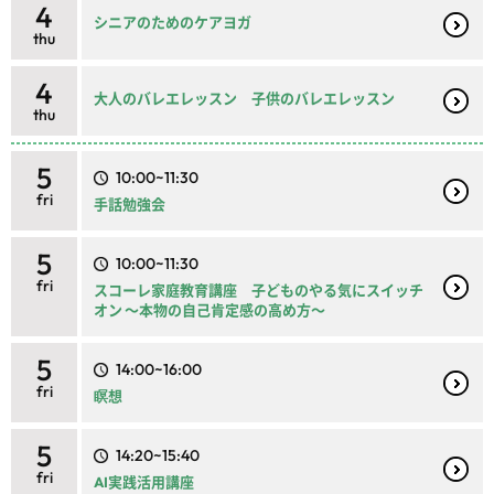
4
シニアのためのケアヨガ
thu
4
大人のバレエレッスン 子供のバレエレッスン
thu
5
10:00~11:30
fri
手話勉強会
5
10:00~11:30
fri
スコーレ家庭教育講座 子どものやる気にスイッチ
オン ～本物の自己肯定感の高め方～
5
14:00~16:00
fri
瞑想
5
14:20~15:40
fri
AI実践活用講座