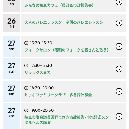
fri
みんなの知恵カフェ（県政＆市政報告会）
26
大人のバレエレッスン 子供のバレエレッスン
fri
27
13:30~15:30
sat
フォークサロン（昭和のフォークを皆さんと歌う）
27
17:30~18:30
sat
リラックスヨガ
27
18:30~20:00
sat
ヒッポファミリークラブ 多言語体験会
27
19:00~20:30
sat
岐阜市議会議員浅野まさき市政報告×小塩靖崇メン
タルヘルス講演