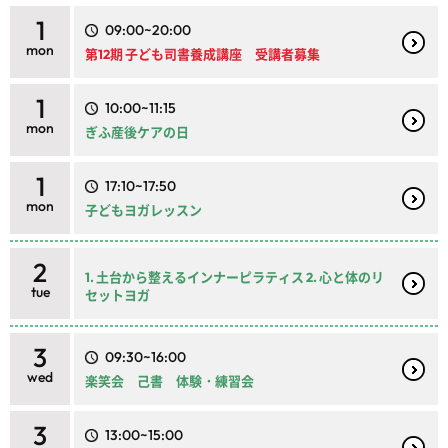
1
09:00~20:00
mon
第12期 子ども司書養成講座 受講者募集
1
10:00~11:15
mon
ぎふ産後ケアの日
1
17:10~17:50
mon
子どもヨガレッスン
2
1. 土台から整えるインナーピラティス 2. 心と体のリ
tue
セットヨガ
3
09:30~16:00
wed
楽笑会 己書 体験・練習会
3
13:00~15:00