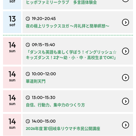
sat
ヒッポファミリークラブ 多言語体験会
13
19:20~20:45
sat
夜の極上リラックスヨガ ～月礼拝と簡単瞑想～
14
09:15~15:40
sun
「ダンスも英語も楽しく学ぼう！イングリッシュ☆
キッズダンス！2才～幼・小・中・高校生までOK!」
14
10:00~12:00
sun
華道則天門
14
13:00~15:30
sun
自信、行動力、集中力のつくり方
14
14:00~15:00
sun
2026年度 第1回岐阜リウマチ市民公開講座