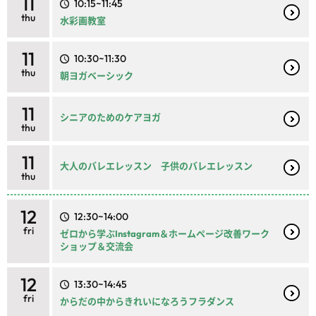
11
10:15~11:45
thu
水彩画教室
11
10:30~11:30
thu
朝ヨガベーシック
11
シニアのためのケアヨガ
thu
11
大人のバレエレッスン 子供のバレエレッスン
thu
12
12:30~14:00
fri
ゼロから学ぶInstagram＆ホームページ改善ワーク
ショップ＆交流会
12
13:30~14:45
fri
からだの中からきれいになろうフラダンス