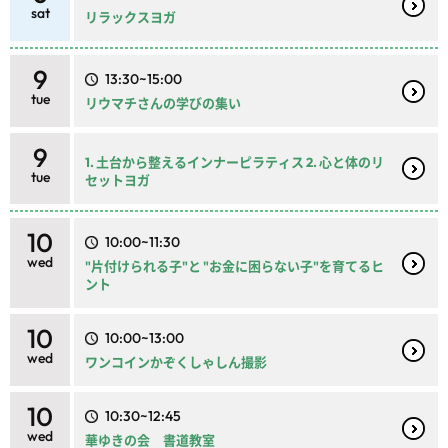
sat
リラックスヨガ
9
13:30~15:00
tue
リウマチさんの学びの集い
9
1. 土台から整えるインナーピラティス 2. 心と体のリ
tue
セットヨガ
10
10:00~11:30
wed
"片付けられる子"と "お金に困らない子"を育てるヒ
ント
10
10:00~13:00
wed
ワンコインかぞくしゃしん撮影
10
10:30~12:45
wed
華ゆきの会 書道教室