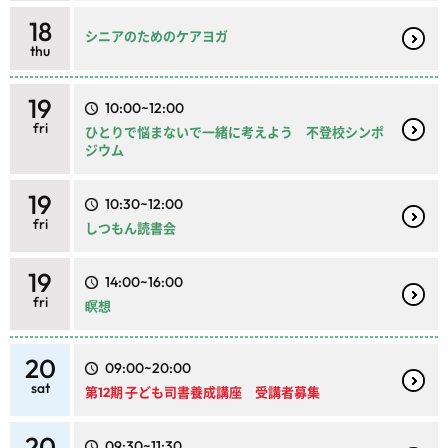
18
シニアのためのケアヨガ
thu
19
10:00~12:00
fri
ひとりで悩まないで一緒に考えよう 不登校シンポ
ジウム
19
10:30~12:00
fri
しつもん読書会
19
14:00~16:00
fri
瞑想
20
09:00~20:00
sat
第12期 子ども司書養成講座 受講者募集
20
09:30~11:30