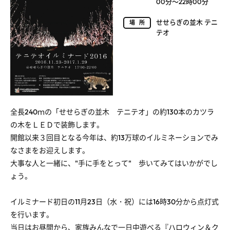
00分～22時00分
せせらぎの並木 テニ
場所
テオ
全長240ｍの「せせらぎの並木 テニテオ」の約130本のカツラ
の木をＬＥＤで装飾します。
開館以来３回目となる今年は、約13万球のイルミネーションでみ
なさまをお迎えします。
大事な人と一緒に、"手に手をとって" 歩いてみてはいかがでし
ょう。
イルミナード初日の11月23日（水・祝）には16時30分から点灯式
を行います。
当日はお昼間から、家族みんなで一日中遊べる『ハロウィン＆ク