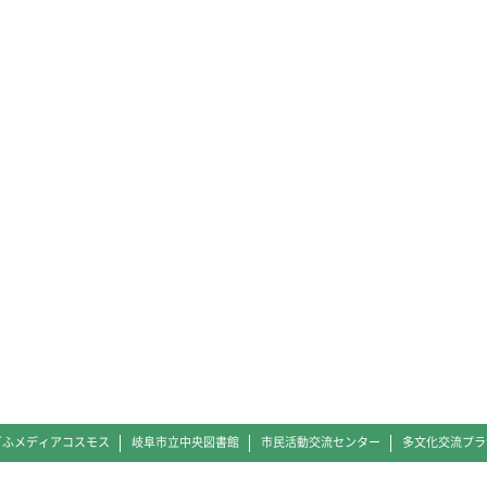
ぎふメディアコスモス
岐阜市立中央図書館
市民活動交流センター
多文化交流プラ