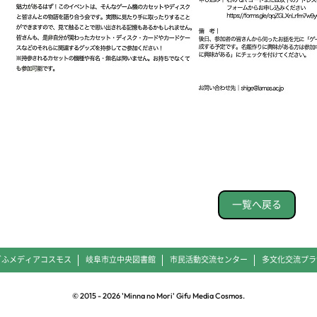
一覧へ戻る
ぎふメディアコスモス
岐阜市立中央図書館
市民活動交流センター
多文化交流プラ
© 2015 -
2026
'Minna no Mori' Gifu Media Cosmos.