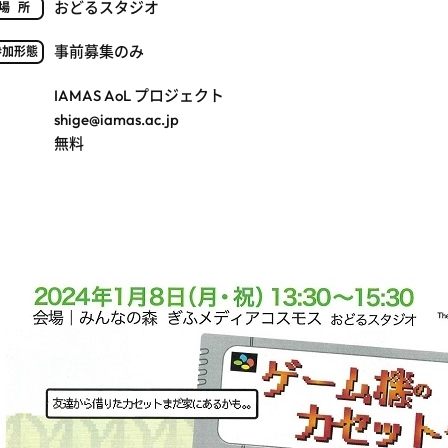
おどるスタジオ
場所
事前募集のみ
参加形態
IAMAS AoL プロジェクト
shige@iamas.ac.jp
無料