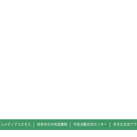
ぎふメディアコスモス
岐阜市立中央図書館
市民活動交流センター
多文化交流プラ