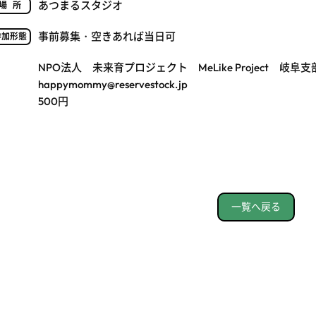
あつまるスタジオ
場所
事前募集・空きあれば当日可
参加形態
NPO法人 未来育プロジェクト MeLike Project 岐
happymommy@reservestock.jp
500円
一覧へ戻る