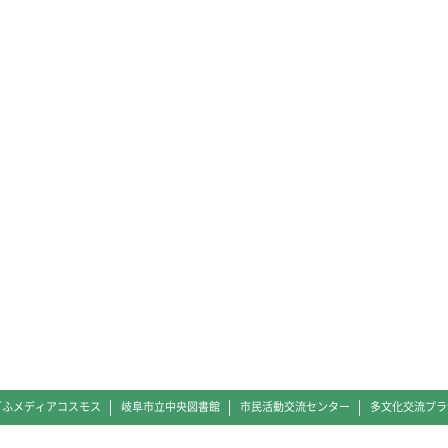
ぎふメディアコスモス
岐阜市立中央図書館
市民活動交流センター
多文化交流プラ