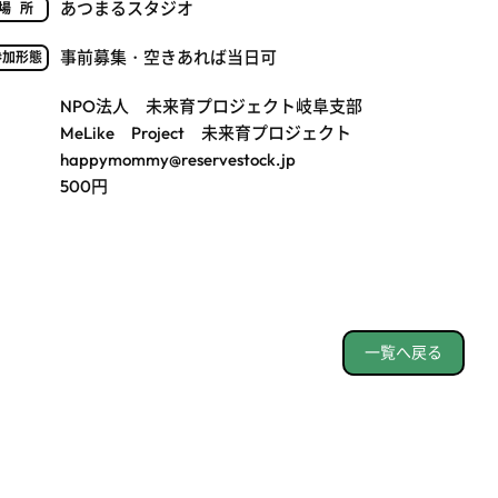
あつまるスタジオ
場所
事前募集・空きあれば当日可
参加形態
NPO法人 未来育プロジェクト岐阜支部
MeLike Project 未来育プロジェクト
happymommy@reservestock.jp
500円
一覧へ戻る