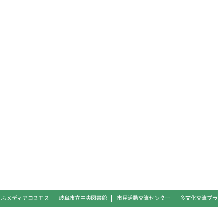
ぎふメディアコスモス
岐阜市立中央図書館
市民活動交流センター
多文化交流プラ