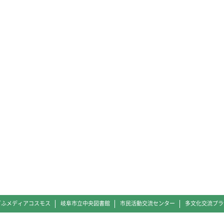
ぎふメディアコスモス
岐阜市立中央図書館
市民活動交流センター
多文化交流プラ