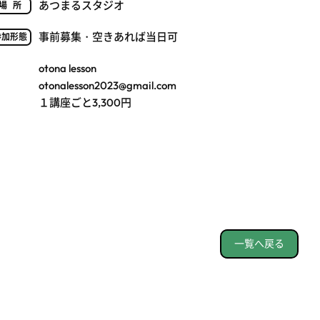
あつまるスタジオ
場所
事前募集・空きあれば当日可
参加形態
otona lesson
otonalesson2023@gmail.com
１講座ごと3,300円
一覧へ戻る