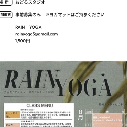
おどるスタジオ
場所
事前募集のみ ※ヨガマットはご持参ください
参加形態
RAIN YOGA
rainyoga5@gmail.com
1,500円