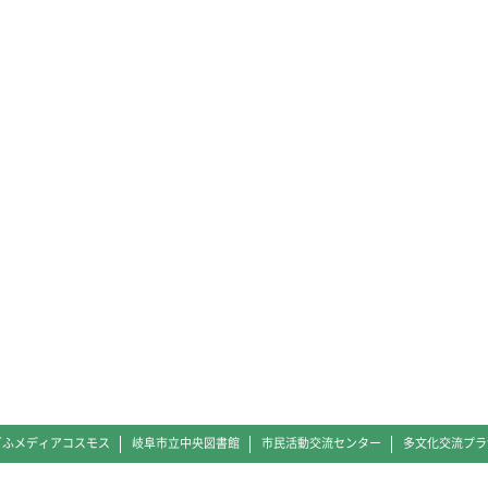
ぎふメディアコスモス
岐阜市立中央図書館
市民活動交流センター
多文化交流プラ