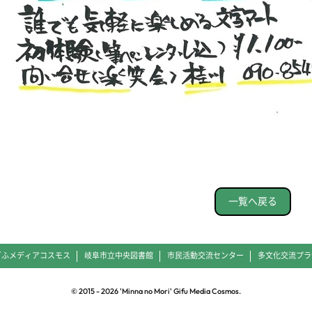
一覧へ戻る
ぎふメディアコスモス
岐阜市立中央図書館
市民活動交流センター
多文化交流プラ
© 2015 -
2026
'Minna no Mori' Gifu Media Cosmos.