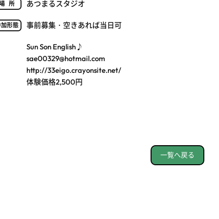
あつまるスタジオ
場所
事前募集・空きあれば当日可
参加形態
Sun Son English♪
sae00329@hotmail.com
http://33eigo.crayonsite.net/
体験価格2,500円
一覧へ戻る