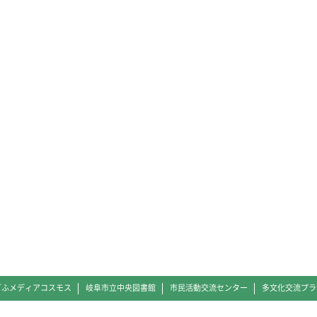
ぎふメディアコスモス
岐阜市立中央図書館
市民活動交流センター
多文化交流プラ