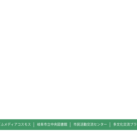
ぎふメディアコスモス
岐阜市立中央図書館
市民活動交流センター
多文化交流プラ