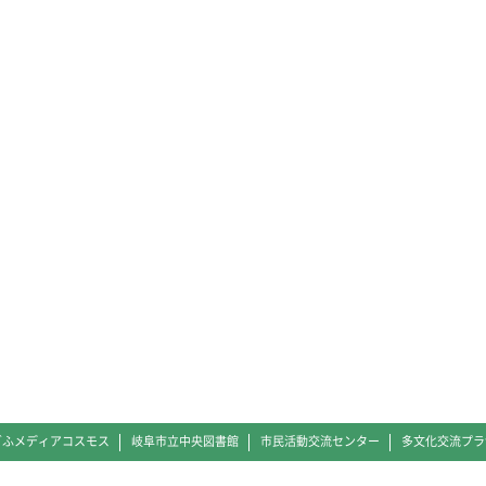
ぎふメディアコスモス
岐阜市立中央図書館
市民活動交流センター
多文化交流プラ