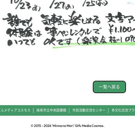
一覧へ戻る
ぎふメディアコスモス
岐阜市立中央図書館
市民活動交流センター
多文化交流プラ
© 2015 -
2026
'Minna no Mori' Gifu Media Cosmos.