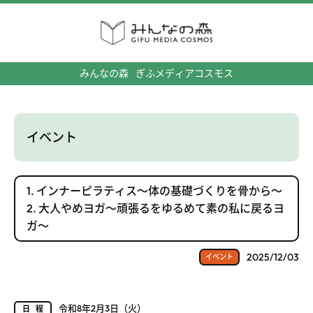
みんなの森
ぎふメディアコスモス
イベント
1. インナーピラティス～体の基礎づくりを骨から～
2. 大人やめヨガ～頑張るをゆるめて素の私に戻るヨ
ガ～
2025/12/03
イベント
令和8年2月3日（火）
日程