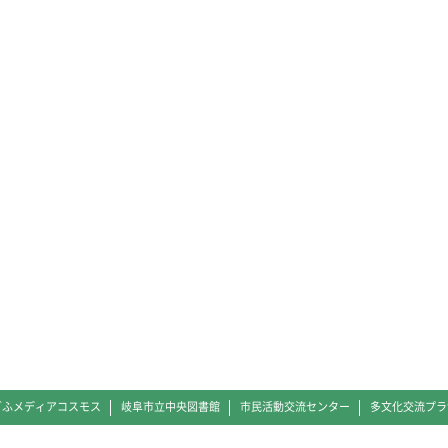
ぎふメディアコスモス
岐阜市立中央図書館
市民活動交流センター
多文化交流プラ