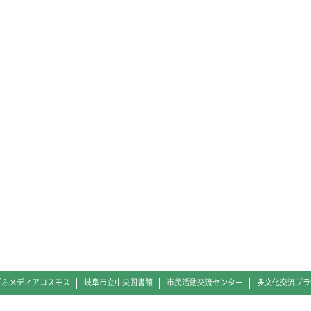
ぎふメディアコスモス
岐阜市立中央図書館
市民活動交流センター
多文化交流プラ