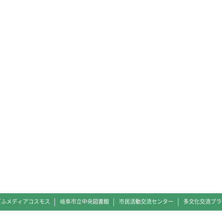
ぎふメディアコスモス
岐阜市立中央図書館
市民活動交流センター
多文化交流プラ