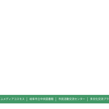
ぎふメディアコスモス
岐阜市立中央図書館
市民活動交流センター
多文化交流プラ