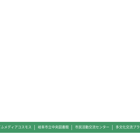
ぎふメディアコスモス
岐阜市立中央図書館
市民活動交流センター
多文化交流プラ