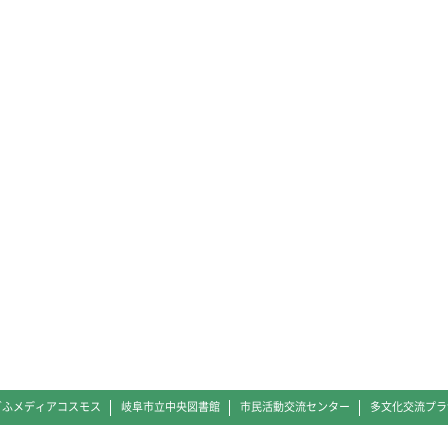
ぎふメディアコスモス
岐阜市立中央図書館
市民活動交流センター
多文化交流プラ