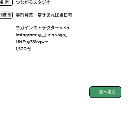
つながるスタジオ
場所
事前募集・空きあれば当日可
参加形態
ヨガインストラクターJuria
Instagram: @__juria.yoga_
LINE: @381oqwrz
1,500円
一覧へ戻る