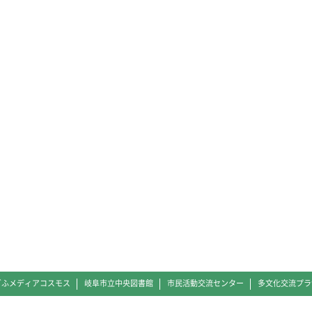
ぎふメディアコスモス
岐阜市立中央図書館
市民活動交流センター
多文化交流プラ