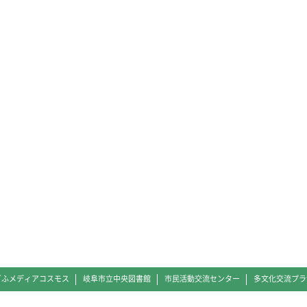
ぎふメディアコスモス
岐阜市立中央図書館
市民活動交流センター
多文化交流プラ