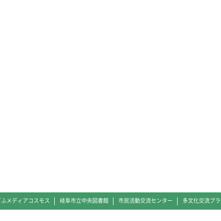
ぎふメディアコスモス
岐阜市立中央図書館
市民活動交流センター
多文化交流プラ