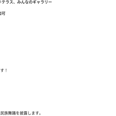
キテラス、みんなのギャラリー
加可
ます！
の民族舞踊を披露します。