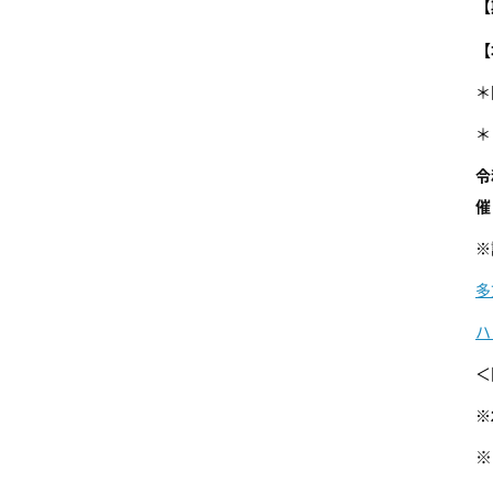
【
【
＊
＊
令
催
※
多
ハ
＜
※
※