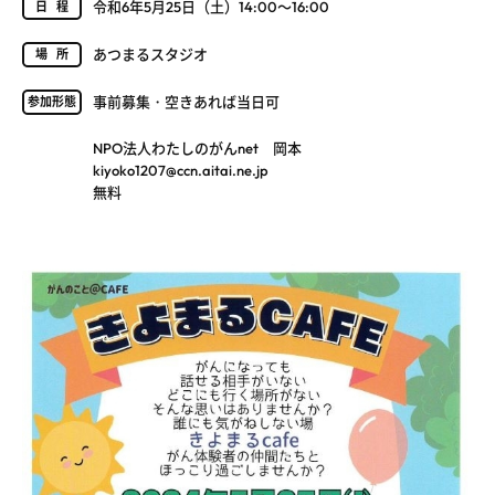
令和6年5月25日（土）14:00～16:00
日程
あつまるスタジオ
場所
事前募集・空きあれば当日可
参加形態
NPO法人わたしのがんnet 岡本
kiyoko1207@ccn.aitai.ne.jp
無料