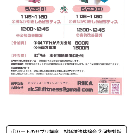
①ハートのサプリ講座 対話技法体験会 ②回想対話