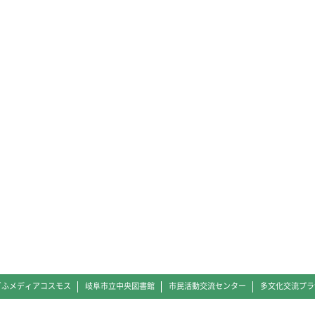
ぎふメディアコスモス
岐阜市立中央図書館
市民活動交流センター
多文化交流プラ