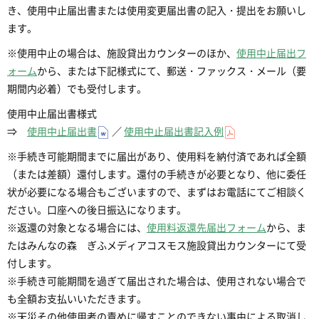
き、使用中止届出書または使用変更届出書の記入・提出をお願いし
ます。
※使用中止の場合は、施設貸出カウンターのほか、
使用中止届出フ
ォーム
から、または下記様式にて、郵送・ファックス・メール（要
期間内必着）でも受付します。
使用中止届出書様式
⇒
使用中止届出書
／
使用中止届出書記入例
※手続き可能期間までに届出があり、使用料を納付済であれば全額
（または差額）還付します。還付の手続きが必要となり、他に委任
状が必要になる場合もございますので、まずはお電話にてご相談く
ださい。口座への後日振込になります。
※返還の対象となる場合には、
使用料返還先届出フォーム
から、ま
たはみんなの森 ぎふメディアコスモス施設貸出カウンターにて受
付します。
※手続き可能期間を過ぎて届出された場合は、使用されない場合で
も全額お支払いいただきます。
※天災その他使用者の責めに帰すことのできない事由による取消し