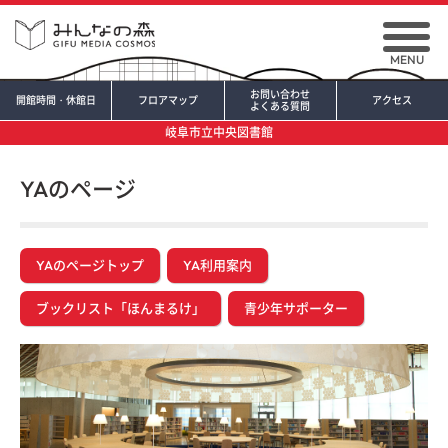
MENU
お問い合わせ
開館時間・休館日
フロアマップ
アクセス
よくある質問
岐阜市立中央図書館
YAのページ
YAのページトップ
YA利用案内
ブックリスト「ほんまるけ」
青少年サポーター