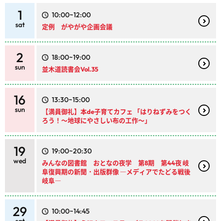
1
10:00~12:00
sat
定例 がやがや企画会議
2
18:00~19:00
sun
並木道読書会Vol.35
16
13:30~15:00
sun
【満員御礼】本de子育てカフェ 「はりねずみをつく
ろう！～地球にやさしい布の工作～」
19
19:00~20:30
wed
みんなの図書館 おとなの夜学 第8期 第44夜 岐
阜復興期の新聞・出版群像 ―メディアでたどる戦後
岐阜―
29
10:00~14:45