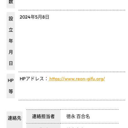
数
2024年5月8日
設
立
年
月
日
HPアドレス：
https://www.reon-gifu.org/
HP
等
連絡担当者
徳永 百合名
連絡先