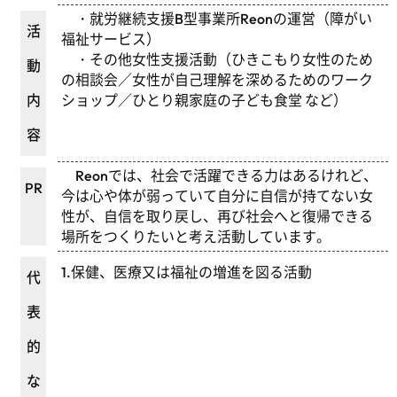
・就労継続支援B型事業所Reonの運営（障がい
活
福祉サービス）
・その他女性支援活動（ひきこもり女性のため
動
の相談会／女性が自己理解を深めるためのワーク
内
ショップ／ひとり親家庭の子ども食堂 など）
容
Reonでは、社会で活躍できる力はあるけれど、
PR
今は心や体が弱っていて自分に自信が持てない女
性が、自信を取り戻し、再び社会へと復帰できる
場所をつくりたいと考え活動しています。
1.保健、医療又は福祉の増進を図る活動
代
表
的
な