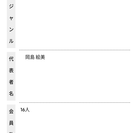
ジ
ャ
ン
ル
岡島 絵美
代
表
者
名
16人
会
員