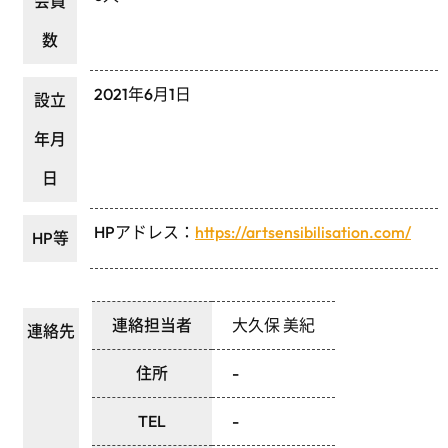
会員
数
2021年6月1日
設立
年月
日
HPアドレス：
https://artsensibilisation.com/
HP等
連絡担当者
大久保 美紀
連絡先
住所
-
TEL
-