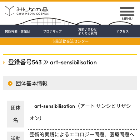
MENU
お問い合わせ
開館時間・休館日
フロアマップ
アクセス
よくある質問
市民活動交流センター
登録番号543 ≫ art-sensibilisation
団体基本情報
art-sensibilisation（アート サンシビリザシ
団体
オン）
名
芸術的実践によるエコロジー問題、医療問題へ
活動