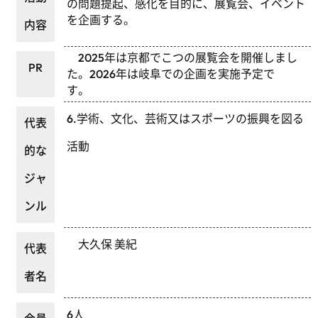
の問題提起、感化を目的に、展覧会、イベント
を企画する。
内容
2025年は京都でこつの展覧会を開催しまし
PR
た。2026年は岐阜での企画を実施予定で
す。
6.学術、文化、芸術又はスポーツの振興を図る
代表
活動
的な
ジャ
ンル
大久保 美紀
代表
者名
6人