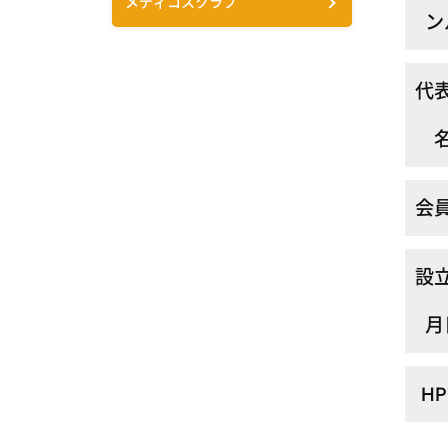
メディコスクラブ
ン
代
会
設
月
H