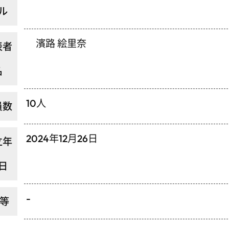
ル
濱路 絵里奈
表者
名
10人
員数
2024年12月26日
立年
日
-
P等