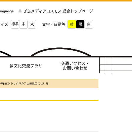
Language
ぎふメディアコスモス 総合トップページ
大
中
サイズ
標準
文字・背景色
交通アクセス・
多文化交流プラザ
お問い合わせ
号551 ≫ トリクマカフェ岐阜店 にじいろ