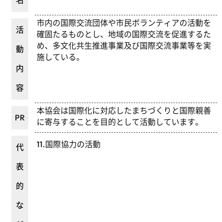
名
市内の国際交流団体や市民ボランティアの活動を
活
確固たるものとし、地域の国際交流を促進するた
め、多文化共生推進事業及び国際交流事業等を実
動
施している。
内
容
本協会は国際化に対応したまちづくりと国際親善
PR
に寄与することを目的として活動しています。
11.国際協力の活動
代
表
的
な