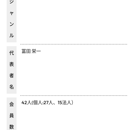
ジ
ャ
ン
ル
冨田 栄一
代
表
者
名
42人(個人:27人、15法人）
会
員
数