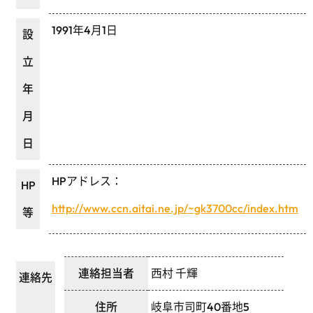
1991年4月1日
設
立
年
月
日
HPアドレス：
HP
http://www.ccn.aitai.ne.jp/~gk3700cc/index.htm
等
連絡担当者
西村 千輝
連絡先
住所
岐阜市司町40番地5