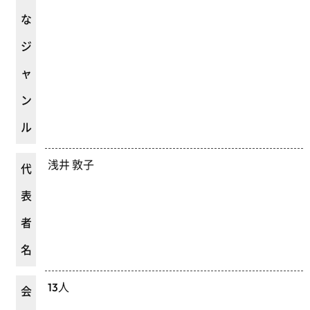
な
ジ
ャ
ン
ル
浅井 敦子
代
表
者
名
13人
会