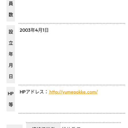
員
数
2003年4月1日
設
立
年
月
日
HPアドレス：
http://yumepokke.com/
HP
等