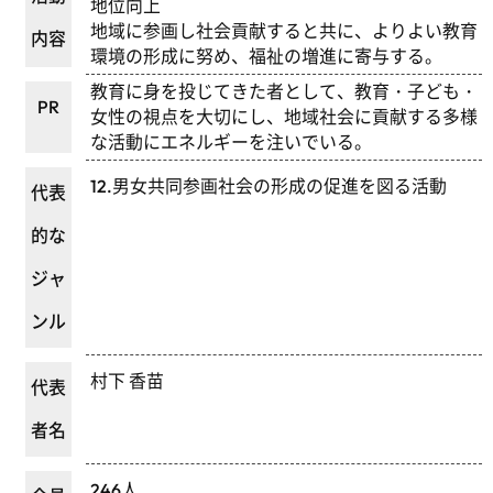
地位向上
地域に参画し社会貢献すると共に、よりよい教育
内容
環境の形成に努め、福祉の増進に寄与する。
教育に身を投じてきた者として、教育・子ども・
PR
女性の視点を大切にし、地域社会に貢献する多様
な活動にエネルギーを注いでいる。
12.男女共同参画社会の形成の促進を図る活動
代表
的な
ジャ
ンル
村下 香苗
代表
者名
246人