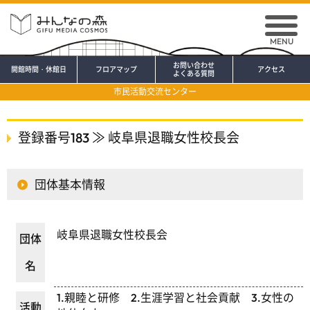
MENU
お問い合わせ
開館時間・休館日
フロアマップ
アクセス
よくある質問
市民活動交流センター
登録番号183 ≫ 岐阜県退職女性校長会
団体基本情報
岐阜県退職女性校長会
団体
名
1.親睦と研修 2.生涯学習と社会貢献 3.女性の
活動