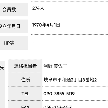
274人
会員数
1970年4月1日
設立年月日
-
HP等
連絡担当者
河野 美佐子
先
住所
岐阜市平和通2丁目8番地2
TEL
090-3855-5119
FAX
058-233-4531