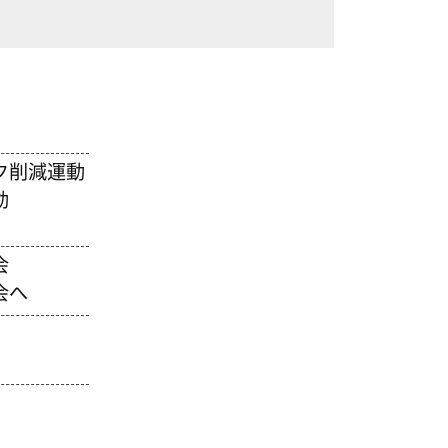
ク削減運動
動
会
会へ