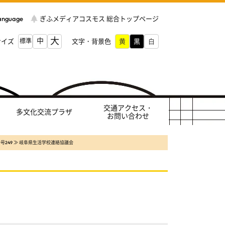
Language
ぎふメディアコスモス 総合トップページ
大
中
サイズ
標準
文字・背景色
交通アクセス・
多文化交流プラザ
お問い合わせ
号249 ≫ 岐阜県生活学校連絡協議会