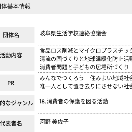
団体基本情報
岐阜県生活学校連絡協議会
団体名
食品ロス削減とマイクロプラスチッ
活動内容
清流の国づくりと地球温暖化防止活
消費者問題と子どもの居場所づくり
みんなでつくろう 住みよい地域社
PR
唯一人として置き去りにさせない社
18.消費者の保護を図る活動
的なジャンル
河野 美佐子
代表者名