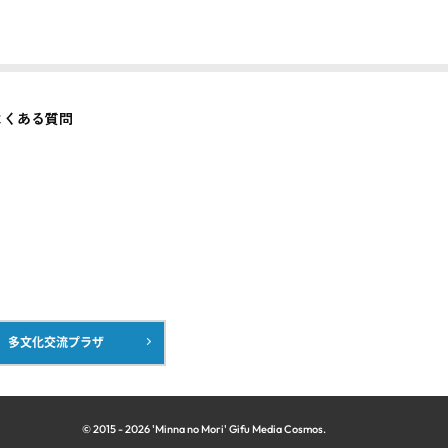
よくある質問
多文化交流プラザ
© 2015 -
2026
'Minna no Mori' Gifu Media Cosmos.