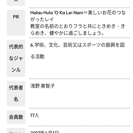
Halau Hula 'O Ka Lei Nani＝美しいお花のつな
PR
がったレイ
教室の名前のとおりフラと共にときめき・き
らめき、健やかに過ごしましょう。
6.学術、文化、芸術又はスポーツの振興を図
代表的
る活動
なジャ
ンル
浅野 美智子
代表者
名
17人
会員数