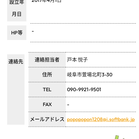
2017年4月1日
設立年
月日
-
HP等
連絡担当者
戸本 悦子
連絡先
住所
岐阜市萱場北町3-30
TEL
090-9921-9501
FAX
-
メールアドレス
popopopon1208@i.softbank.jp