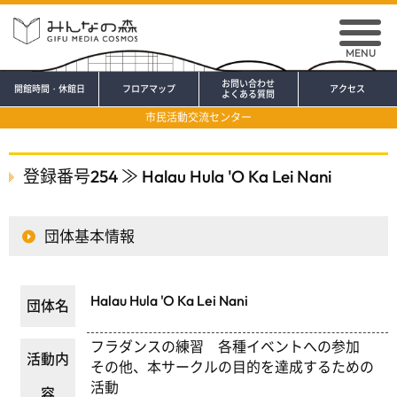
MENU
お問い合わせ
開館時間・休館日
フロアマップ
アクセス
よくある質問
市民活動交流センター
登録番号254 ≫ Halau Hula 'O Ka Lei Nani
団体基本情報
Halau Hula 'O Ka Lei Nani
団体名
フラダンスの練習 各種イベントへの参加
活動内
その他、本サークルの目的を達成するための
活動
容