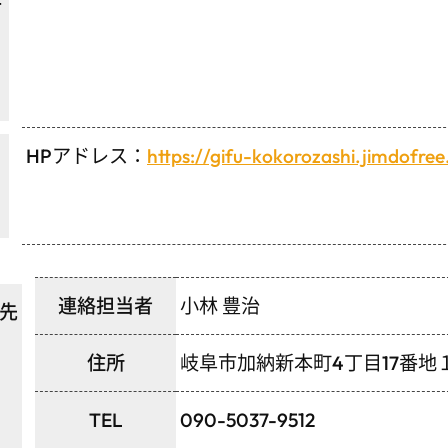
月
HPアドレス：
https://gifu-kokorozashi.jimdofre
連絡担当者
小林 豊治
先
住所
岐阜市加納新本町4丁目17番地
TEL
090-5037-9512