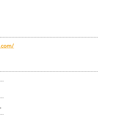
e.com/
１