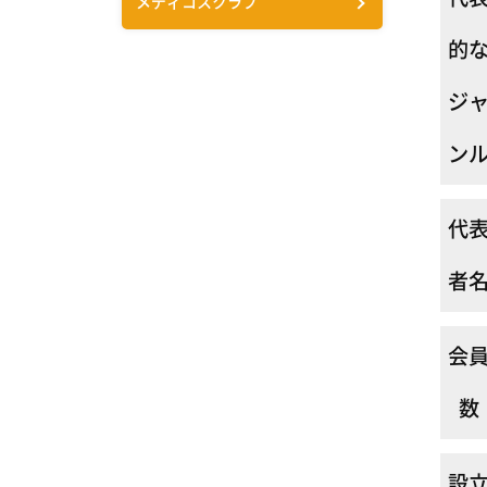
メディコスクラブ
的
ジ
ン
代
者
会
数
設