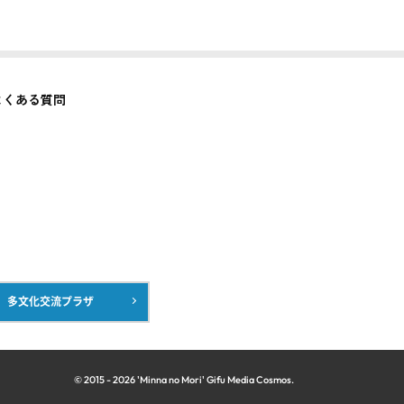
よくある質問
多文化交流プラザ
© 2015 -
2026
'Minna no Mori' Gifu Media Cosmos.