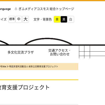
Language
ぎふメディアコスモス 総合トップページ
大
中
サイズ
標準
文字・背景色
交通アクセス・
多文化交流プラザ
お問い合わせ
号306 ≫ 特定非営利活動法人 岐阜立志教育支援プロジェクト
立志教育支援プロジェクト