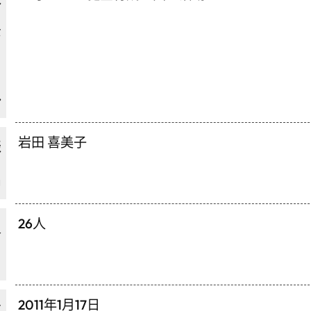
な
ャ
ル
岩田 喜美子
表
名
26人
員
2011年1月17日
立