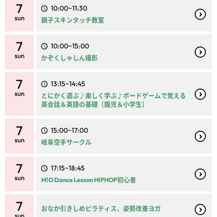
7
10:00~11:30
sun
親子スキンタッチ教室
7
10:00~15:00
sun
かぞくしゃしん撮影
7
13:15~14:45
sun
とにかく遊ぶ♪楽しく学ぶ♪ボードゲームで覚える
英会話＆英語の基礎（園児＆小学生）
7
15:00~17:00
sun
岐阜空手サークル
7
17:15~18:45
sun
M!O Dance Lesson HIPHOP初心者
7
おなか引きしめピラティス、姿勢改善ヨガ
sun