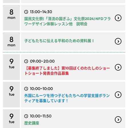
8
13:00~14:30
mon
国民文化祭(「清流の国ぎふ」文化祭2024) NFDフラ
ワーデザイン体験レッスン他 説明会
8
子どもたちに伝える平和のための資料展Ⅰ
mon
9
09:00~20:00
tue
【募集終了しました】第10回ぼくのわたしのショー
トショート発表会作品募集
9
10:00~10:00
tue
外国にルーツを持つ子どもたちへの学習支援ボラン
ティアを募集しています！
9
10:00~11:50
tue
歴史講座