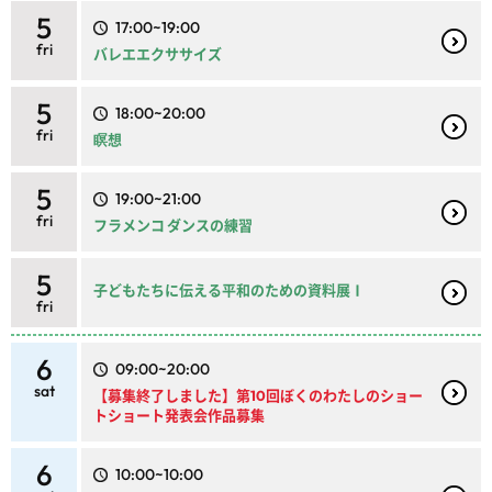
5
17:00~19:00
fri
バレエエクササイズ
5
18:00~20:00
fri
瞑想
5
19:00~21:00
fri
フラメンコ ダンスの練習
5
子どもたちに伝える平和のための資料展Ⅰ
fri
6
09:00~20:00
sat
【募集終了しました】第10回ぼくのわたしのショー
トショート発表会作品募集
6
10:00~10:00