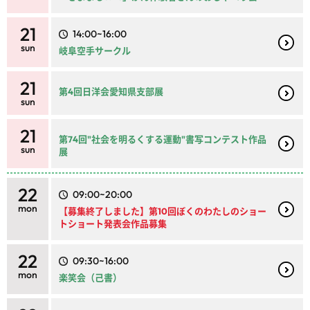
21
14:00~16:00
sun
岐阜空手サークル
21
第4回日洋会愛知県支部展
sun
21
第74回"社会を明るくする運動"書写コンテスト作品
sun
展
22
09:00~20:00
mon
【募集終了しました】第10回ぼくのわたしのショー
トショート発表会作品募集
22
09:30~16:00
mon
楽笑会（己書）