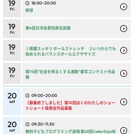
19
18:00~20:00
fri
瞑想
19
第4回日洋会愛知県支部展
fri
19
①肩腰スッキリ ボールストレッチ ②いつからでも
fri
始められるバランスボールエクササイズ
19
第74回"社会を明るくする運動"書写コンテスト作品
fri
展
20
09:00~20:00
sat
【募集終了しました】第10回ぼくのわたしのショー
トショート発表会作品募集
20
09:30~11:30
sat
無料子どもプログラミング道場 第62回CoderDojo岐