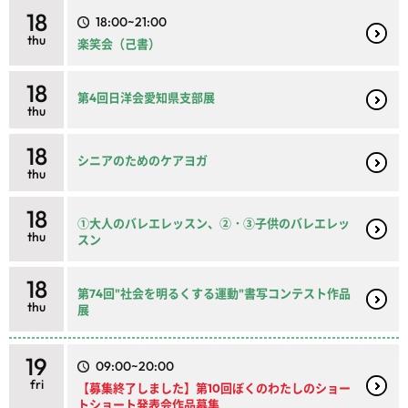
18
18:00~21:00
thu
楽笑会（己書）
18
第4回日洋会愛知県支部展
thu
18
シニアのためのケアヨガ
thu
18
①大人のバレエレッスン、②・③子供のバレエレッ
thu
スン
18
第74回"社会を明るくする運動"書写コンテスト作品
thu
展
19
09:00~20:00
fri
【募集終了しました】第10回ぼくのわたしのショー
トショート発表会作品募集