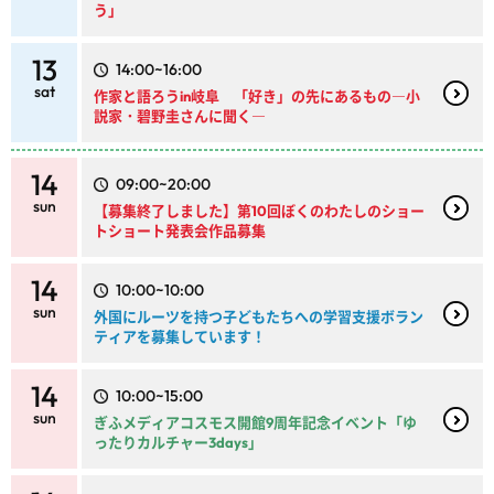
う」
13
14:00~16:00
sat
作家と語ろうin岐阜 「好き」の先にあるもの―小
説家・碧野圭さんに聞く―
14
09:00~20:00
sun
【募集終了しました】第10回ぼくのわたしのショー
トショート発表会作品募集
14
10:00~10:00
sun
外国にルーツを持つ子どもたちへの学習支援ボラン
ティアを募集しています！
14
10:00~15:00
sun
ぎふメディアコスモス開館9周年記念イベント「ゆ
ったりカルチャー3days」