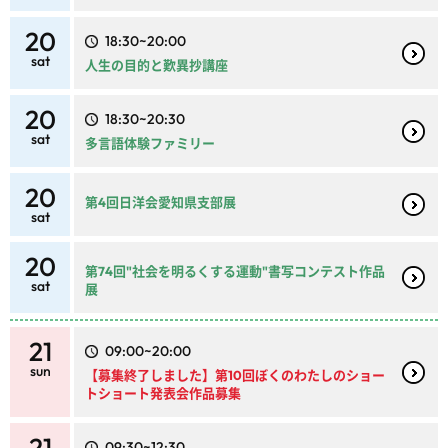
20
18:30~20:00
sat
人生の目的と歎異抄講座
20
18:30~20:30
sat
多言語体験ファミリー
20
第4回日洋会愛知県支部展
sat
20
第74回"社会を明るくする運動"書写コンテスト作品
sat
展
21
09:00~20:00
sun
【募集終了しました】第10回ぼくのわたしのショー
トショート発表会作品募集
21
09:30~12:30